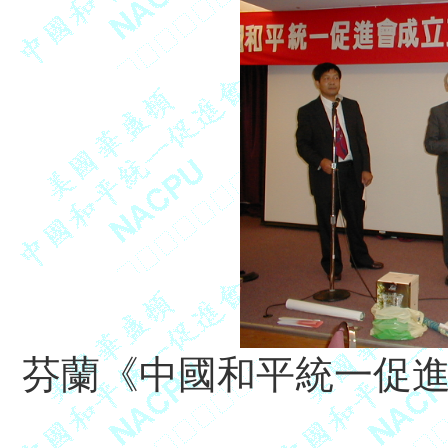
芬蘭《中國和平統一促