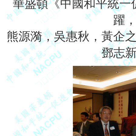
華盛頓《中國和平統一
躍
熊源漪，吳惠秋，黃企
鄧志