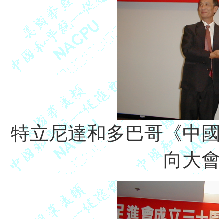
特立尼達和多巴哥《中
向大