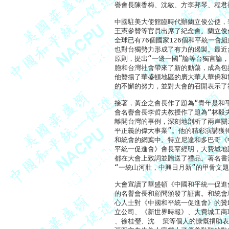
譽會長陳香梅、沈敏、方李邦琴、程君
中國駐美大使館臨時代辦蘭立俊公使，
王憲參贊等官員出席了紀念會。蘭立俊
全球已有76個國家126個和平統一會
也對台獨勢力形成了有力的遏製。最近台
原則，提出“一邊一國”論等台獨言論，
胞和台灣社會帶來了新的動蕩，成為包括
他贊揚了華盛頓地區的廣大華人華僑和
的不懈的努力，並對大會的召開表示了祝
接著，黃企之會長作了題為“青年是和平
會名譽會長李哲夫教授作了題為“林毅夫
離開台灣的事例，深刻地剖析了兩岸關
平正義的偉大事業”。他的精彩演講獲
和統會的網葉中。特立尼達和多巴哥《
平統一促進會》會長覃經明，大費城地
都在大會上致詞並贈送了禮品。著名書
“一統山河壯，中興日月新”的甲骨文題
大會宣讀了華盛頓《中國和平統一促進會
的名譽會長和顧問頒發了証書。和統會
心人士對《中國和平統一促進會》的贊
立公司、《新世界時報》、大費城工商
、徐桂瑩、沈  策等個人的慷慨捐助表