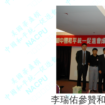
李瑞佑參贊