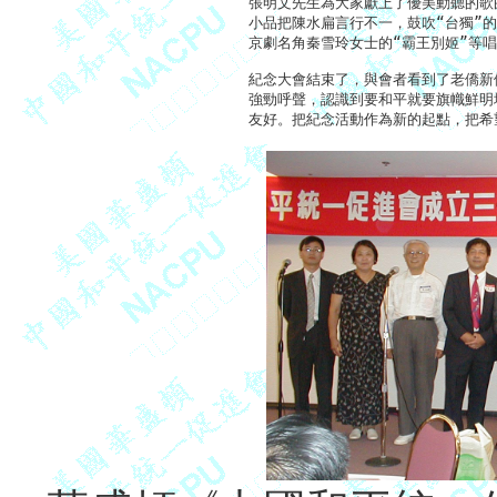
張明文先生為大家獻上了優美動聽的歌曲
小品把陳水扁言行不一，鼓吹“台獨”的
京劇名角秦雪玲女士的“霸王別姬”等唱
紀念大會結束了，與會者看到了老僑新
強勁呼聲，認識到要和平就要旗幟鮮明